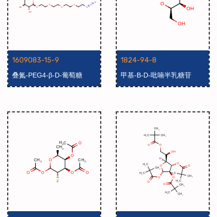
1609083-15-9
1824-94-8
叠氮-PEG4-β-D-葡萄糖
甲基-Β-D-吡喃半乳糖苷