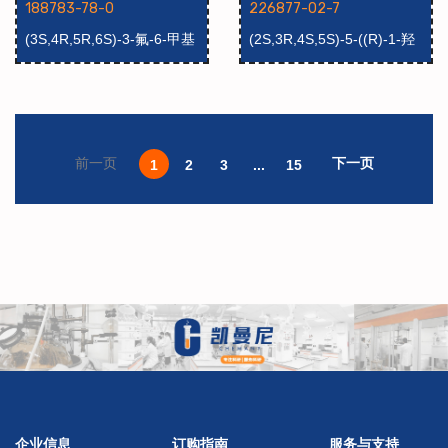
188783-78-0
226877-02-7
(3S,4R,5R,6S)-3-氟-6-甲基
(2S,3R,4S,5S)-5-((R)-1-羟
四氢-2H-吡喃-2,4,5-三乙酸三
基-2-(新戊酰氧基)乙基)四氢
酯
呋喃-2,3,4-三基三(2,2-二甲
基丙酸酯)
下一页
前一页
1
2
3
...
15
企业信息
订购指南
服务与支持