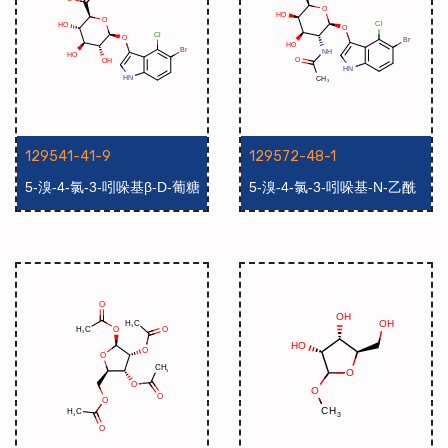
129541-41-9
129572-48-1
5-溴-4-氯-3-吲哚基β-D-葡糖
5-溴-4-氯-3-吲哚基-N-乙酰
苷酸钠盐
基-β-D-半乳糖胺