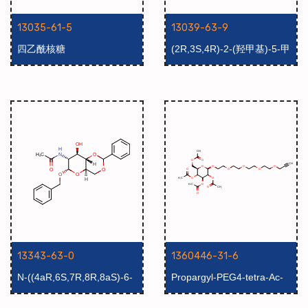
13035-61-5
13039-63-9
四乙酰核糖
(2R,3S,4R)-2-(羟甲基)-5-甲
氧基四氢呋喃-3,4-二醇
13343-63-0
1360446-31-6
N-((4aR,6S,7R,8R,8aS)-6-
Propargyl-PEG4-tetra-Ac-
(苄氧基)-8-羟基-2-苯基六氢
beta-D-glucose
吡喃并[3,2-d][1,3]二氧杂环己