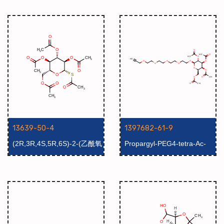
烯-7-基)乙酰胺
13639-50-4
1397682-61-9
(2R,3R,4S,5R,6S)-2-(乙酰氧
Propargyl-PEG4-tetra-Ac-
基甲基)-6-(乙酰硫基)四
beta-D-galactose
氢-2H-吡喃-3,4,5-三乙酸酯