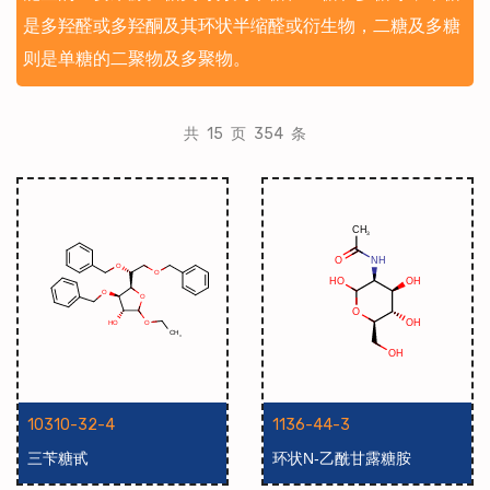
是多羟醛或多羟酮及其环状半缩醛或衍生物，二糖及多糖
则是单糖的二聚物及多聚物。
共 15 页 354 条
10310-32-4
1136-44-3
三苄糖甙
环状N-乙酰甘露糖胺