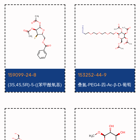
159099-24-8
153252-44-9
(3S,4S,5R)-5-((苯甲酰氧基)
叠氮-PEG4-四-Ac-β-D-葡萄
甲基)-4-氟四氢呋喃-2,3-二乙
糖
酸二乙酯