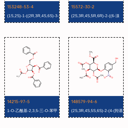
153248-53-4
15572-30-2
(1S,2S)-1-((2R,3R,4S,6S)-3-
(2S,3R,4S,5R,6R)-2-((6-溴
乙酰氨基-4-乙酰氧基-6-((1-
代萘-2-基)氧基)-6-(羟甲基)四
乙酰基-5-溴-4-氯-1H-吲哚-3-
氢-2H-吡喃-3,4,5-三醇
基 )氧基)-6-(甲氧基羰基)四
氢-2H-吡喃-2-基)丙烷-1,2,3-
三基三乙酸酯
14215-97-5
148579-94-6
1-O-乙酰基-2,3,5-三-O-苯甲
(2S,3R,4S,5S,6S)-2-(4-(羟基
酰基-D-呋喃核糖
甲基)-2-硝基苯氧基)-6-(甲氧
基羰基)四氢-2H-吡喃-3,4,5-
三乙酸三酯