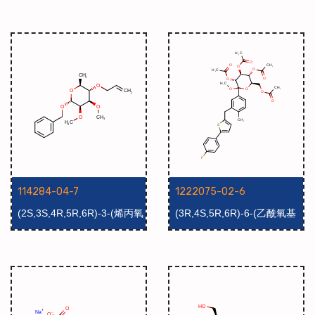
114284-04-7
1222075-02-6
(2S,3S,4R,5R,6R)-3-(烯丙氧
(3R,4S,5R,6R)-6-(乙酰氧基
基)-6-(苄氧基)-4,5-二甲氧
甲基)-2-(3-((5-(4-氟苯基)噻
基-2-甲基四氢-2H-吡喃
吩-2-基)甲基)-4-甲基苯基)-2-
甲氧基四氢-2H-三乙酸吡
喃-3,4,5-三酯