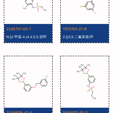
2246761-65-7
1392150-21-8
N-[2-甲基-4-(4,4,5,5-四甲
2-[(3,5-二氟苯基)甲
基-1,3,2-二氧杂硼烷-2-基)苯
基]-4,4,5,5-四甲基-1,3,2-二
基]乙磺酰胺
恶硼烷
2246838-42-4
1469930-91-3