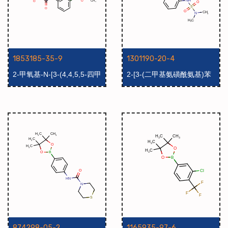
1853185-35-9
1301190-20-4
2-甲氧基-N-[3-(4,4,5,5-四甲
2-[3-(二甲基氨磺酰氨基)苯
基-1,3,2-二氧杂硼烷-2-基)苯
基]-4,4,5,5-四甲基-1,3,2-二
基]乙酰胺
氧杂硼烷
874298-05-2
1165935-97-6