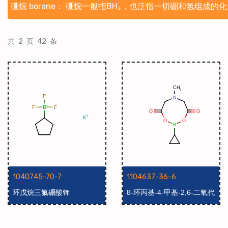
硼烷 borane： 硼烷一般指BH₃，也泛指一切硼和氢组成
共 2 页 42 条
1040745-70-7
1104637-36-6
环戊烷三氟硼酸钾
8-环丙基-4-甲基-2,6-二氧代
六氢-[1,3,2]恶唑硼并[2,3-b]
[1,3,2]恶唑硼-4-鎓-8-脲