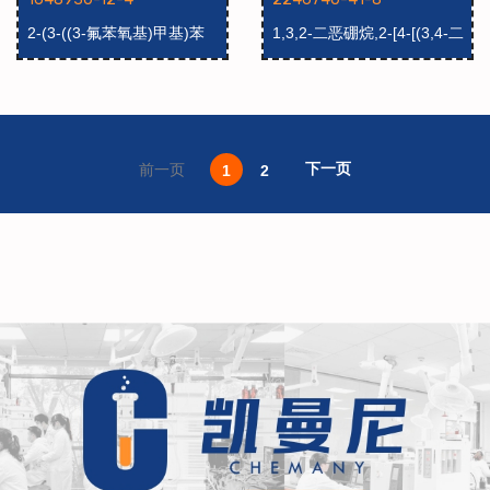
2-(3-((3-氟苯氧基)甲基)苯
1,3,2-二恶硼烷,2-[4-[(3,4-二
基)-4,4,5,5-四甲基-1,3,2-二
氯苯基)甲氧基]苯基]-4,4,5,5-
氧苯甲醛
四甲基-
下一页
前一页
1
2