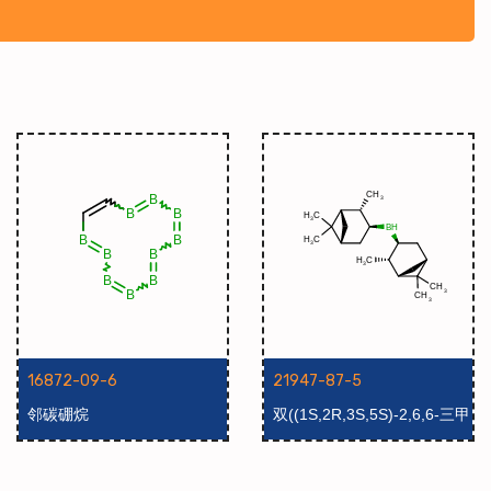
16872-09-6
21947-87-5
邻碳硼烷
双((1S,2R,3S,5S)-2,6,6-三甲
基双环[3.1.1]庚基-3-基)硼烷