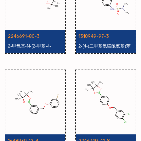
2246691-80-3
1310949-97-3
2-甲氧基-N-[2-甲基-4-
2-[4-(二甲基氨磺酰氨基)苯
(4,4,5,5-四甲基-1,3,2-二氧杂
基]-4,4,5,5-四甲基-1,3,2-二
硼烷-2-基)苯基]乙酰胺
氧杂硼烷
1648930-12-4
2246740-41-8