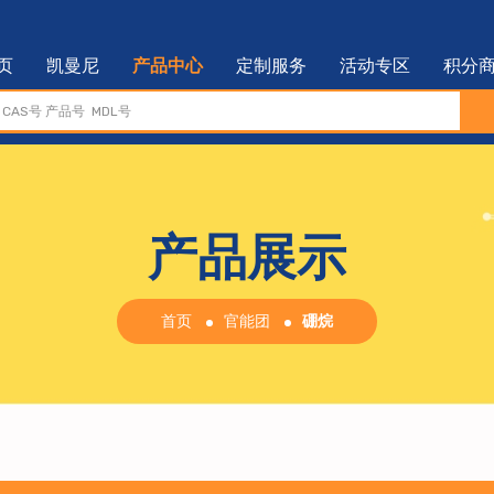
页
凯曼尼
产品中心
定制服务
活动专区
积分
产品展示
首页
官能团
硼烷