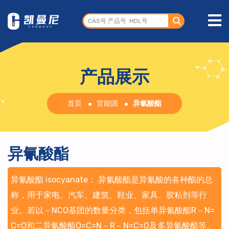
产品展示
首页
官能团
异氰酸酯
异氰酸酯
异氰酸酯 isocyanate： 异氰酸酯是异氰酸的各种酯的总
称，用于家电、汽车、建筑、鞋业、家具、胶粘剂等行
业。若以－NCO基团的数量分类，包括单异氰酸酯R－N=
C=O和二异氰酸酯O=C=N－R－N=C=O及多异氰酸酯等。