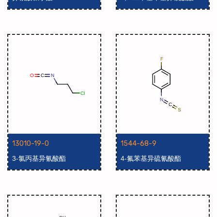
13010-19-0
1544-68-9
3-氯丙基异氰酸酯
4-氟苯基异硫氰酸酯