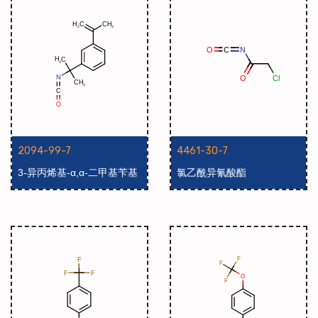
2094-99-7
4461-30-7
3-异丙烯基-α,α-二甲基苄基
氯乙酰异氰酸酯
异氰酸酯