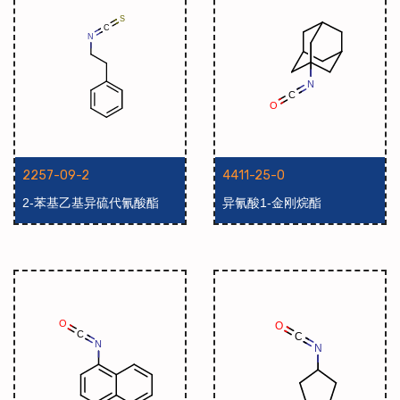
2257-09-2
4411-25-0
2-苯基乙基异硫代氰酸酯
异氰酸1-金刚烷酯