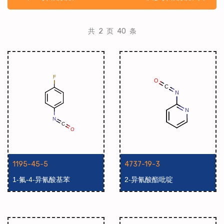
共 2 页 40 条
1195-45-5
4737-19-3
1-氟-4-异氰酸基苯
2-异氰酸酯吡啶