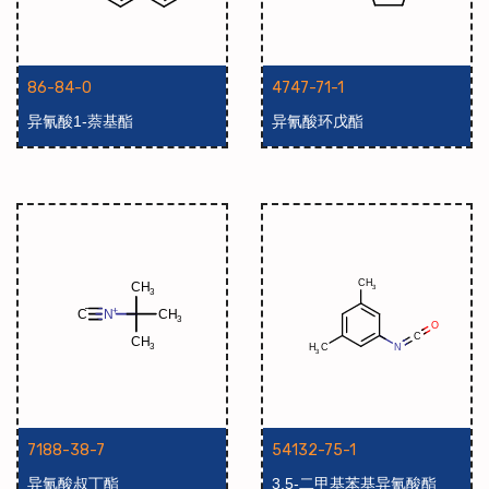
86-84-0
4747-71-1
异氰酸1-萘基酯
异氰酸环戊酯
7188-38-7
54132-75-1
异氰酸叔丁酯
3,5-二甲基苯基异氰酸酯