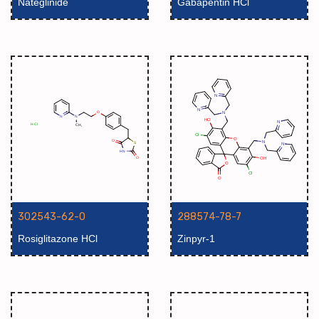
Nateglinide
Gabapentin HCl
302543-62-0
288574-78-7
Rosiglitazone HCl
Zinpyr-1