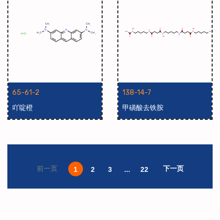
65-61-2
138-14-7
吖啶橙
甲磺酸去铁胺
下一页
前一页
1
2
3
...
22