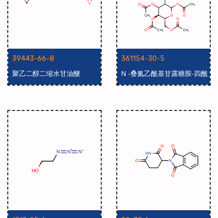
39443-66-8
361154-30-5
聚乙二醇二缩水甘油醚
N -叠氮乙酰基甘露糖胺-四酰
基化