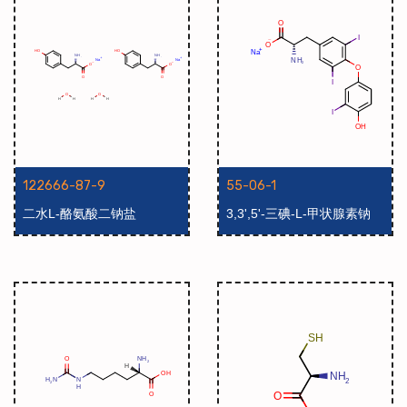
122666-87-9
55-06-1
二水L-酪氨酸二钠盐
3,3',5'-三碘-L-甲状腺素钠