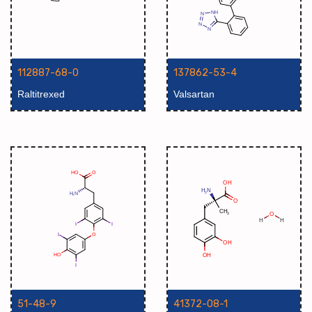
112887-68-0
137862-53-4
Raltitrexed
Valsartan
51-48-9
41372-08-1