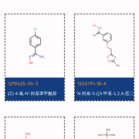
哚-5(2H)-基)甲基)苯甲酰胺
2,2,2-三氟乙酸盐
1219625-96-3
1255791-18-4
(Z)-4-氯-N'-羟基苯甲酰胺
N-羟基-3-((3-甲基-1,2,4-恶二
唑-5-基)甲氧基)苯甲脒