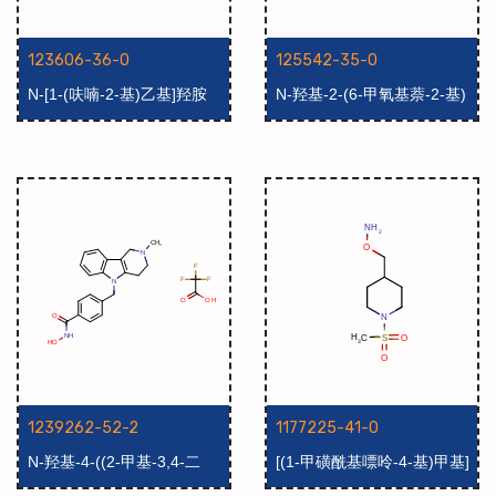
123606-36-0
125542-35-0
N-[1-(呋喃-2-基)乙基]羟胺
N-羟基-2-(6-甲氧基萘-2-基)
丙酰胺
1239262-52-2
1177225-41-0
N-羟基-4-((2-甲基-3,4-二
[(1-甲磺酰基嘌呤-4-基)甲基]
氢-1H-吡啶并[4,3-b]吲
羟胺