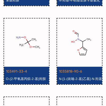
苯基羟胺
N-羟基-4-硝基亚胺苄基氯化
物
103491-33-4
1035818-90-6
O-(2-甲氧基丙烷-2-基)羟胺
N-[1-(呋喃-2-基)乙基]-N-羟基
甲酰胺