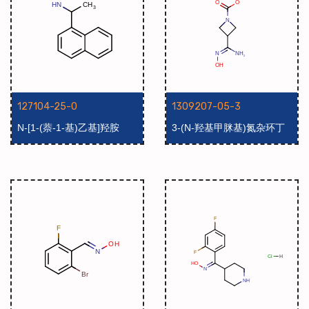
127104-25-0
1309207-05-3
N-[1-(萘-1-基)乙基]羟胺
3-(N-羟基甲脒基)氮杂环丁
烷-1-羧酸叔丁酯