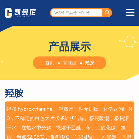
产品展示
首页
官能团
羟胺
羟胺
羟胺 hydroxylamine： 羟胺是一种无机物，化学式为H₃N
O，不稳定的白色大片状或针状结晶。极易吸潮，极易溶
于水。在热水中分解，微溶于乙醚、苯、二硫化碳、氯
仿。熔点32.05℃，沸点70℃（1.33kPa）。不稳定，室温