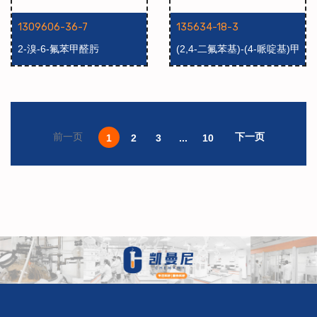
1309606-36-7
135634-18-3
2-溴-6-氟苯甲醛肟
(2,4-二氟苯基)-(4-哌啶基)甲
酮肟盐酸盐
下一页
前一页
1
2
3
...
10