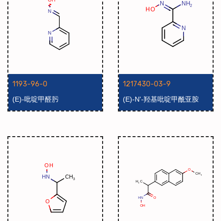
1193-96-0
1217430-03-9
(E)-吡啶甲醛肟
(E)-N'-羟基吡啶甲酰亚胺