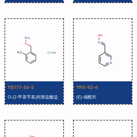
基)-2-(羟氨基)乙基]氨基甲酸
叔丁酯
115777-56-5
1193-92-6
O-(2-甲基苄基)羟胺盐酸盐
(E)-烟醛肟