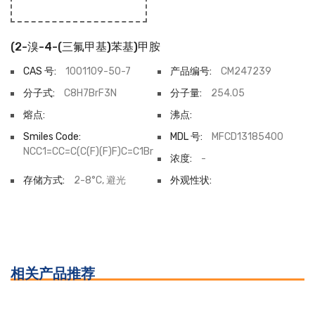
(2-溴-4-(三氟甲基)苯基)甲胺
CAS 号:
1001109-50-7
产品编号:
CM247239
分子式:
C8H7BrF3N
分子量:
254.05
熔点:
沸点:
Smiles Code:
MDL 号:
MFCD13185400
NCC1=CC=C(C(F)(F)F)C=C1Br
浓度:
-
存储方式:
2-8°C, 避光
外观性状:
相关产品推荐