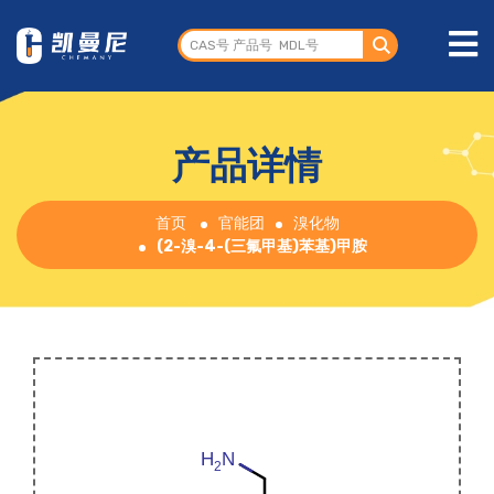
产品详情
首页
官能团
溴化物
(2-溴-4-(三氟甲基)苯基)甲胺