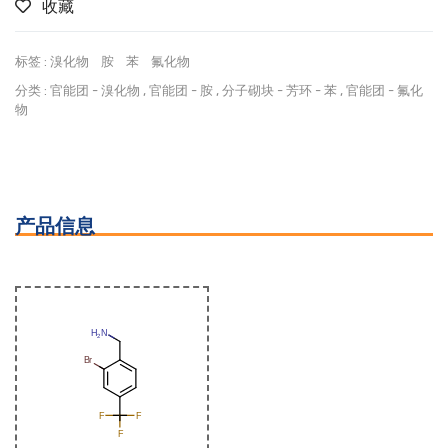
收藏
标签 :
溴化物
胺
苯
氟化物
分类 :
官能团
-
溴化物
,
官能团
-
胺
,
分子砌块
-
芳环
-
苯
,
官能团
-
氟化
物
产品信息