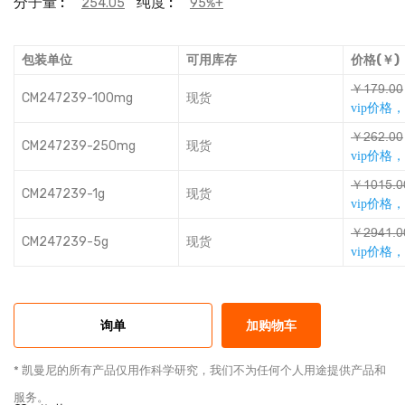
分子量 :
纯度 :
254.05
95%+
包装单位
可用库存
价格(￥)
￥ňƩȋȀǕǕ
CM247239-100mg
现货
vip价格
￥șƅșȀǕǕ
CM247239-250mg
现货
vip价格
￥ňǕňƏȀǕ
CM247239-1g
现货
vip价格
￥șȋŭňȀǕ
CM247239-5g
现货
vip价格
询单
加购物车
* 凯曼尼的所有产品仅用作科学研究，我们不为任何个人用途提供产品和
服务。