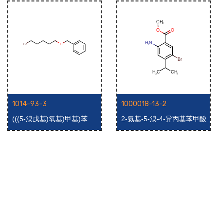
1014-93-3
1000018-13-2
(((5-溴戊基)氧基)甲基)苯
2-氨基-5-溴-4-异丙基苯甲酸
甲酯