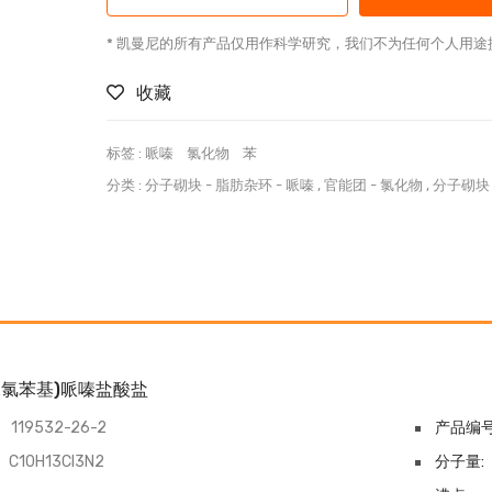
* 凯曼尼的所有产品仅用作科学研究，我们不为任何个人用途
收藏
标签 :
哌嗪
氯化物
苯
分类 :
分子砌块
-
脂肪杂环
-
哌嗪
,
官能团
-
氯化物
,
分子砌块
3-二氯苯基)哌嗪盐酸盐
119532-26-2
产品编号
C10H13Cl3N2
分子量: