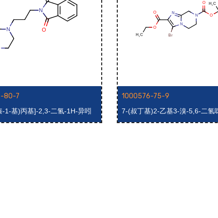
-80-7
1000576-75-9
哌嗪-1-基)丙基]-2,3-二氢-1H-异吲
7-(叔丁基)2-乙基3-溴-5,6-二氢
二酮
a]吡嗪-2,7(8H)-二羧酸酯