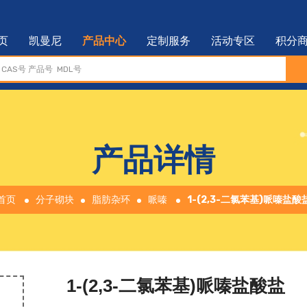
页
凯曼尼
产品中心
定制服务
活动专区
积分
产品详情
首页
分子砌块
脂肪杂环
哌嗪
1-(2,3-二氯苯基)哌嗪盐酸
1-(2,3-二氯苯基)哌嗪盐酸盐