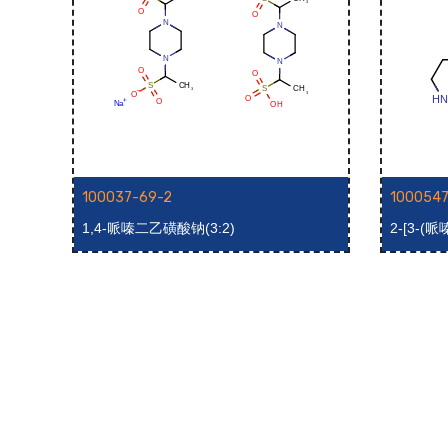
100037-69-2
1000547
]乙醇盐
1,4-哌嗪二乙磺酸钠(3:2)
2-[3-(
哚-1,3-