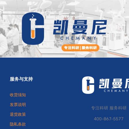
服务与支持
收货须知
发票说明
专注科研 服务科研
退货政策
400-867-5577
隐私条款