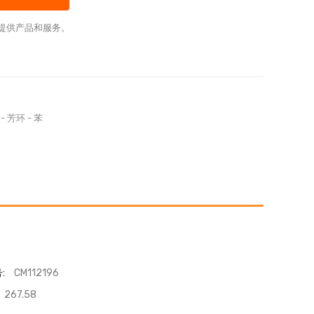
提供产品和服务。
-
芳环
-
苯
:
CM112196
267.58