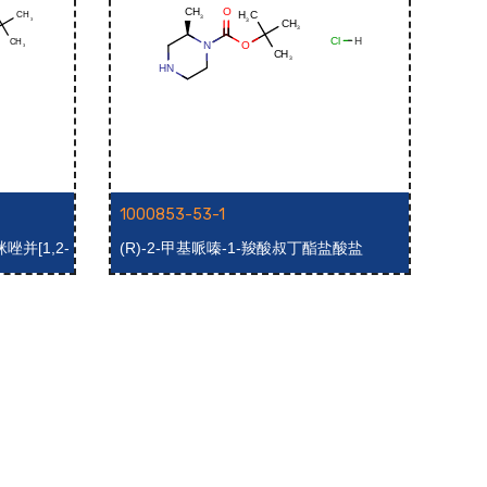
1000853-53-1
100
咪唑并[1,2-
(R)-2-甲基哌嗪-1-羧酸叔丁酯盐酸盐
哌嗪