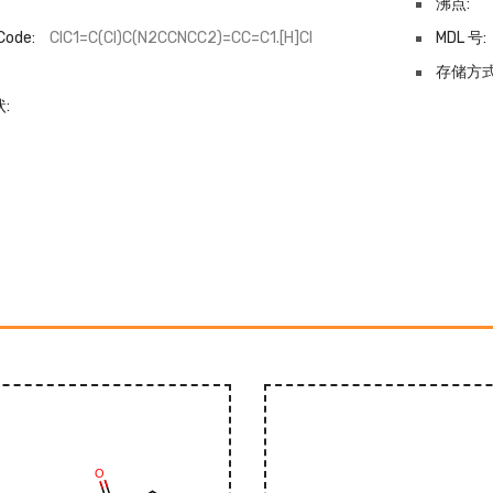
沸点:
Code:
ClC1=C(Cl)C(N2CCNCC2)=CC=C1.[H]Cl
MDL 号:
-
存储方式
: